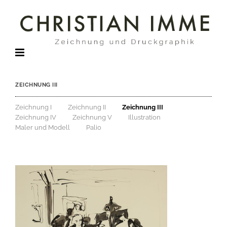
Zum
Inhalt
springen
ZEICHNUNG III
Zeichnung I
Zeichnung II
Zeichnung III
Zeichnung IV
Zeichnung V
Illustration
Maler und Modell
Palio